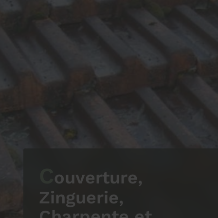
C
ouverture,
Zinguerie,
Charpente et