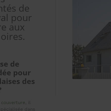
ntés de
val pour
re aux
oires.
ise de
dée pour
laises des
?
 couverture
, il
spécialisée dans