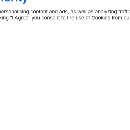
 travaux de
rsonalising content and ads, as well as analyzing traffi
 aspect
icking "I Agree" you consent to the use of Cookies from ou
verts, de
our tirer parti
laises des Vaches
n des bâtiments
contribuant à la
les.