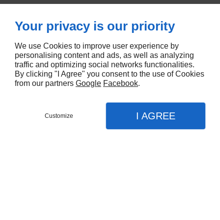
Gatien peuvent également avoir une
composante esthétique, notamment
Your privacy is our priority
l'installation de toits verts, de bardages ou
We use Cookies to improve user experience by
de structures transparentes pour la
personalising content and ads, as well as analyzing
lumière naturelle.
traffic and optimizing social networks functionalities.
By clicking "I Agree" you consent to the use of Cookies
from our partners
Google
Facebook
.
Contactez-nous pour obtenir un devis si vous avez
I AGREE
besoin de refaire la toiture de votre maison au Golf
Customize
de Deauville Saint-Gatien.
DEMANDEZ UN DEVIS
MENU
APPEL
PLAN
Accueil
En savoir plus
Toiture
Couvreur